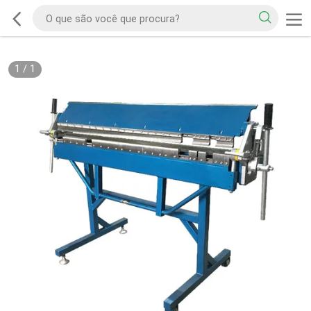
1
/
1