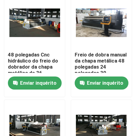
48 polegadas Cnc
Freio de dobra manual
hidráulico do freio do
da chapa metálica 48
dobrador da chapa
polegadas 24
metálica de 36
polegadas 30
polegadas chapeiam a
polegadas 36
Enviar inquérito
Enviar inquérito
máquina de dobra
polegadas
Casa
Produtos
Quem Somos