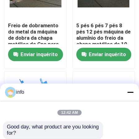
Fábrica
Freio de dobramento
5 pés 6 pés 7 pés 8
do metal da máquina
pés 12 pés máquina de
Controle de Qualidade
de dobra da chapa
alumínio do freio da
metálica do Cnc para
chapa metálica de 10
a imprensa hidráulica
Ft
Enviar inquérito
Enviar inquérito
Fale Conosco
notícias
info
Todos os casos
12:42 AM
Prensa-freio
Good day, what product are you looking 
for?
Fabricantes manuais
dobrador hidráulico
Máquina da tesoura do feixe do balanço