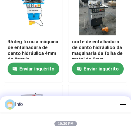
Fábrica
Controle de Qualidade
45deg fixou a máquina
corte de entalhadura
de entalhadura de
de canto hidráulico da
canto hidráulica 4mm
maquinaria da folha de
Fale Conosco
do ângulo
metal de 6mm
ajustável
Enviar inquérito
Enviar inquérito
notícias
Todos os casos
info
Prensa-freio
10:30 PM
Máquina da tesoura do feixe do balanço