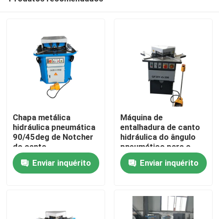
Chapa metálica
Máquina de
hidráulica pneumática
entalhadura de canto
90/45deg de Notcher
hidráulica do ângulo
do canto
pneumático para o
Casa
tubo da tubulação 3
Enviar inquérito
Enviar inquérito
quilowatts
Produtos
Quem Somos