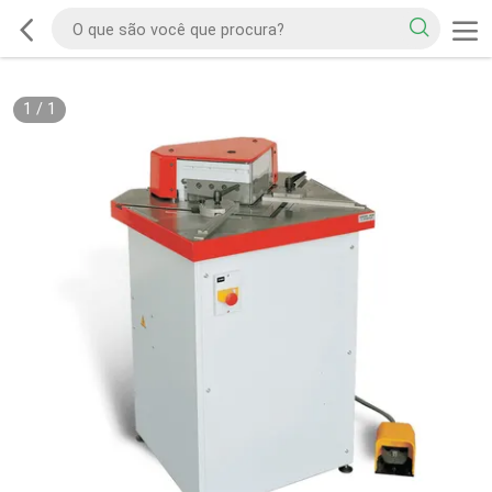
1
/
1